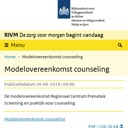
Overslaan en naar de inhoud gaan
Direct naar de hoofdnavigatie
Rijksinstituut voor
Volksgezondheid
en Milieu
Ministerie van Volksgezondheid,
Welzijn en Sport
RIVM
De zorg voor morgen
begint vandaag
Z
Menu
Home
Modelovereenkomst counseling
Modelovereenkomst counseling
Publicatiedatum 26-06-2018 | 00:00
De modelovereenkomst Regionaal Centrum Prenatale
Screening en praktijk voor counseling
Modelovereenkomst counseling
PDF | 106,30 kB