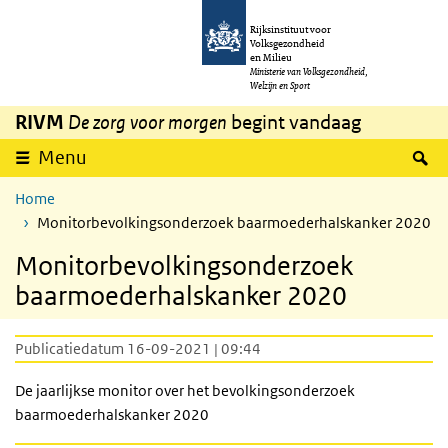
Overslaan en naar de inhoud gaan
Direct naar de hoofdnavigatie
Rijksinstituut voor
Volksgezondheid
en Milieu
Ministerie van Volksgezondheid,
Welzijn en Sport
RIVM
De zorg voor morgen
begint vandaag
Z
Menu
Home
Monitorbevolkingsonderzoek baarmoederhalskanker 2020
Monitorbevolkingsonderzoek
baarmoederhalskanker 2020
Publicatiedatum 16-09-2021 | 09:44
De jaarlijkse monitor over het bevolkingsonderzoek
baarmoederhalskanker 2020