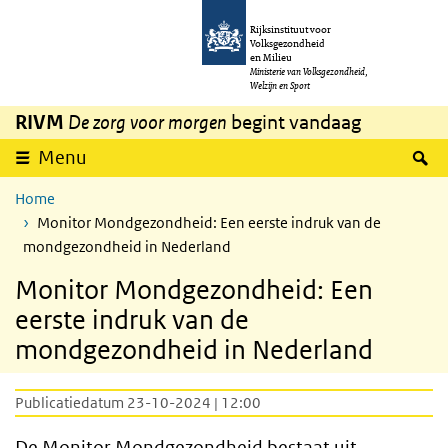
Overslaan en naar de inhoud gaan
Direct naar de hoofdnavigatie
Rijksinstituut voor
Volksgezondheid
en Milieu
Ministerie van Volksgezondheid,
Welzijn en Sport
RIVM
De zorg voor morgen
begint vandaag
Z
Menu
Home
Monitor Mondgezondheid: Een eerste indruk van de
mondgezondheid in Nederland
Monitor Mondgezondheid: Een
eerste indruk van de
mondgezondheid in Nederland
Publicatiedatum 23-10-2024 | 12:00
De Monitor Mondgezondheid bestaat uit