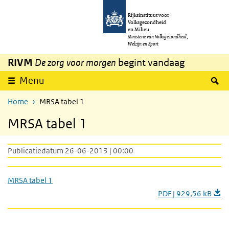
Overslaan en naar de inhoud gaan
Direct naar de hoofdnavigatie
Rijksinstituut voor
Volksgezondheid
en Milieu
Ministerie van Volksgezondheid,
Welzijn en Sport
RIVM
De zorg voor morgen
begint vandaag
Z
Menu
Home
MRSA tabel 1
MRSA tabel 1
Publicatiedatum 26-06-2013 | 00:00
MRSA tabel 1
PDF | 929,56 kB