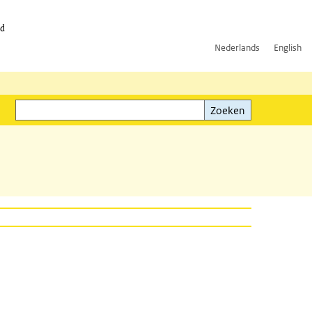
id
Nederlands
English
Zoeken
ink)
Zoeken