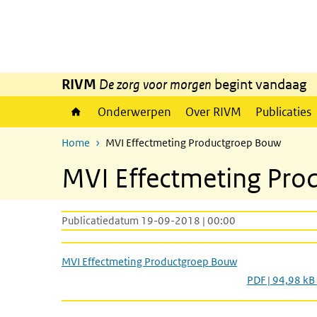
Overslaan en naar de inhoud gaan
Direct naar de hoofdnavigatie
RIVM
De zorg voor morgen
begint vandaag
Onderwerpen
Over RIVM
Publicaties
Home
MVI Effectmeting Productgroep Bouw
MVI Effectmeting Pr
Publicatiedatum 19-09-2018 | 00:00
MVI Effectmeting Productgroep Bouw
PDF | 94,98 kB