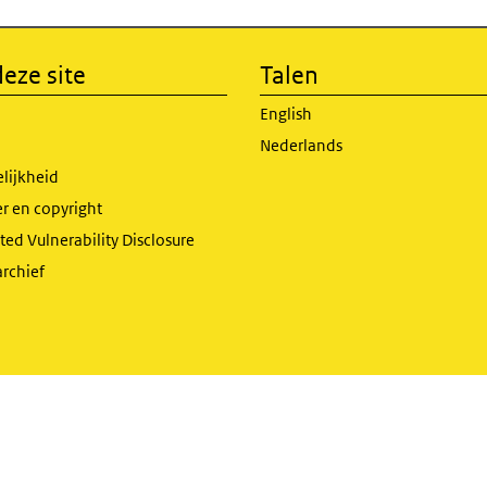
eze site
Talen
English
Nederlands
lijkheid
r en copyright
ed Vulnerability Disclosure
archief