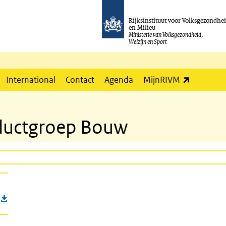
Rijksinstituut voor Volksgezondhe
en Milieu
Ministerie van Volksgezondheid,
Welzijn en Sport
(externe l
International
Contact
Agenda
MijnRIVM
oductgroep Bouw