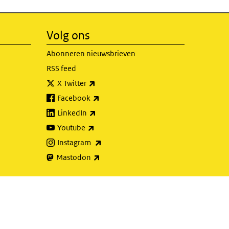
Volg ons
Abonneren nieuwsbrieven
RSS feed
(externe link)
X Twitter
(externe link)
Facebook
(externe link)
LinkedIn
(externe link)
Youtube
(externe link)
Instagram
(externe link)
Mastodon