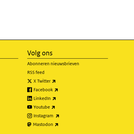
Volg ons
Abonneren nieuwsbrieven
RSS feed
(externe link)
X Twitter
(externe link)
Facebook
(externe link)
LinkedIn
(externe link)
Youtube
(externe link)
Instagram
(externe link)
Mastodon