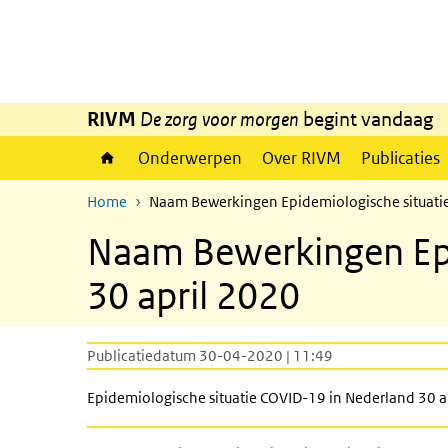
Overslaan en naar de inhoud gaan
Direct naar de hoofdnavigatie
RIVM
De zorg voor morgen
begint vandaag
Onderwerpen
Over RIVM
Publicaties
Home
Naam Bewerkingen Epidemiologische situatie
Naam Bewerkingen Epi
30 april 2020
Publicatiedatum 30-04-2020 | 11:49
Epidemiologische situatie COVID-19 in Nederland 30 a