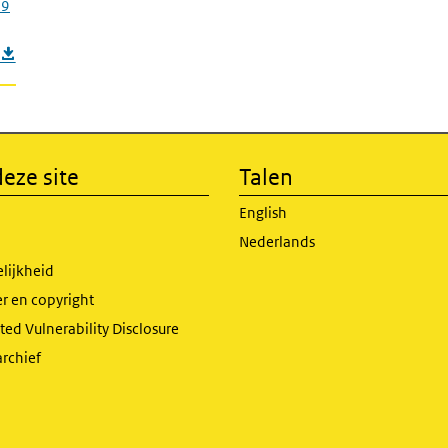
19
eze site
Talen
English
Nederlands
lijkheid
r en copyright
ed Vulnerability Disclosure
archief