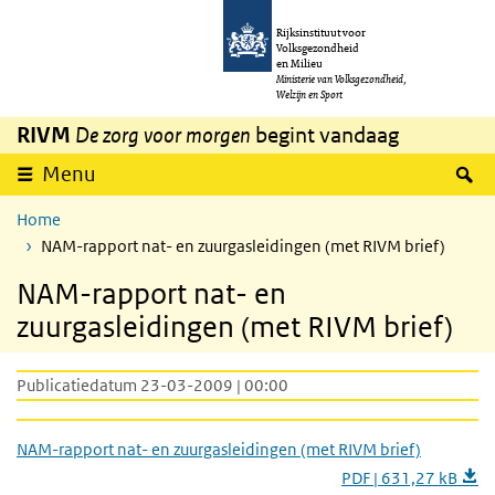
Overslaan en naar de inhoud gaan
Direct naar de hoofdnavigatie
Rijksinstituut voor
Volksgezondheid
en Milieu
Ministerie van Volksgezondheid,
Welzijn en Sport
RIVM
De zorg voor morgen
begint vandaag
Z
Menu
Home
NAM-rapport nat- en zuurgasleidingen (met RIVM brief)
NAM-rapport nat- en
zuurgasleidingen (met RIVM brief)
Publicatiedatum 23-03-2009 | 00:00
NAM-rapport nat- en zuurgasleidingen (met RIVM brief)
PDF | 631,27 kB