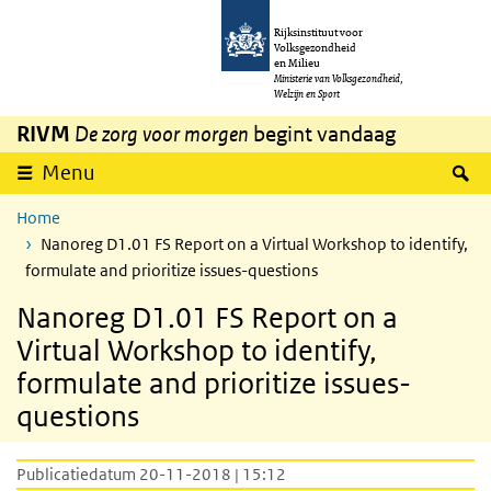
Overslaan en naar de inhoud gaan
Direct naar de hoofdnavigatie
Rijksinstituut voor
Volksgezondheid
en Milieu
Ministerie van Volksgezondheid,
Welzijn en Sport
RIVM
De zorg voor morgen
begint vandaag
Z
Menu
Home
Nanoreg D1.01 FS Report on a Virtual Workshop to identify,
formulate and prioritize issues-questions
Nanoreg D1.01 FS Report on a
Virtual Workshop to identify,
formulate and prioritize issues-
questions
Publicatiedatum 20-11-2018 | 15:12