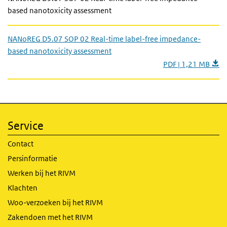
based nanotoxicity assessment
NANoREG D5.07 SOP 02 Real-time label-free impedance-
based nanotoxicity assessment
PDF | 1,21 MB
Service
Contact
Persinformatie
Werken bij het RIVM
Klachten
Woo-verzoeken bij het RIVM
Zakendoen met het RIVM