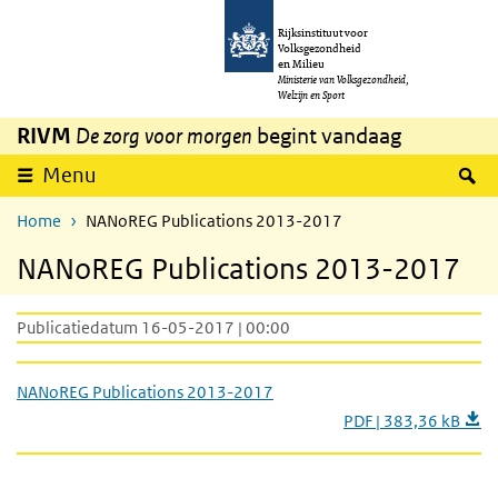
Overslaan en naar de inhoud gaan
Direct naar de hoofdnavigatie
Rijksinstituut voor
Volksgezondheid
en Milieu
Ministerie van Volksgezondheid,
Welzijn en Sport
RIVM
De zorg voor morgen
begint vandaag
Z
Menu
Home
NANoREG Publications 2013-2017
NANoREG Publications 2013-2017
Publicatiedatum 16-05-2017 | 00:00
NANoREG Publications 2013-2017
PDF | 383,36 kB