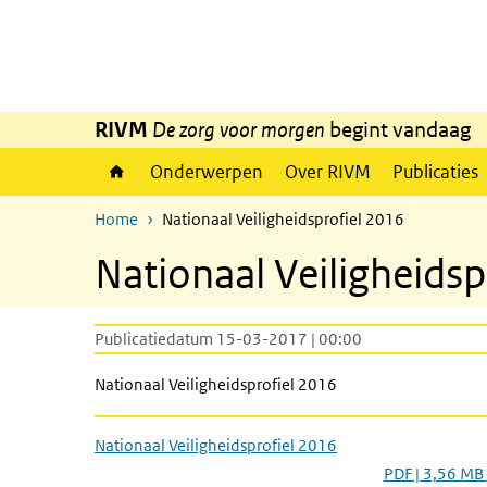
Overslaan en naar de inhoud gaan
Direct naar de hoofdnavigatie
RIVM
De zorg voor morgen
begint vandaag
Onderwerpen
Over RIVM
Publicaties
Home
Nationaal Veiligheidsprofiel 2016
Nationaal Veiligheidsp
Publicatiedatum 15-03-2017 | 00:00
Nationaal Veiligheidsprofiel 2016
Nationaal Veiligheidsprofiel 2016
PDF | 3,56 MB