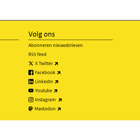
Volg ons
Abonneren nieuwsbrieven
RSS feed
(externe link)
X Twitter
(externe link)
Facebook
(externe link)
LinkedIn
(externe link)
Youtube
(externe link)
Instagram
(externe link)
Mastodon