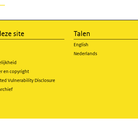
eze site
Talen
English
Nederlands
lijkheid
r en copyright
ed Vulnerability Disclosure
archief