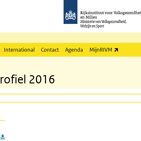
Rijksinstituut voor Volksgezondhe
en Milieu
Ministerie van Volksgezondheid,
Welzijn en Sport
(externe l
International
Contact
Agenda
MijnRIVM
rofiel 2016