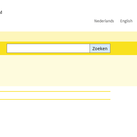
id
Nederlands
English
Zoeken
ink)
Zoeken