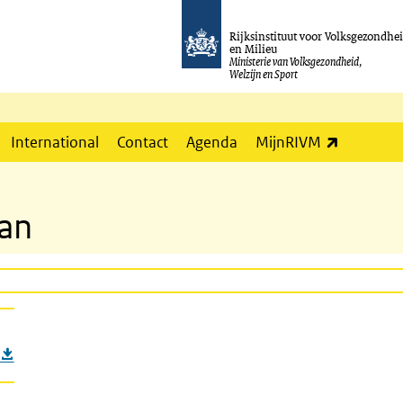
Rijksinstituut voor Volksgezondhe
en Milieu
Ministerie van Volksgezondheid,
Welzijn en Sport
(externe l
International
Contact
Agenda
MijnRIVM
lan