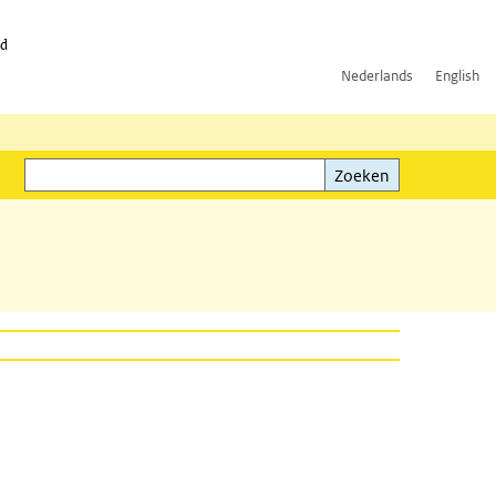
id
Nederlands
English
Zoeken
ink)
Zoeken