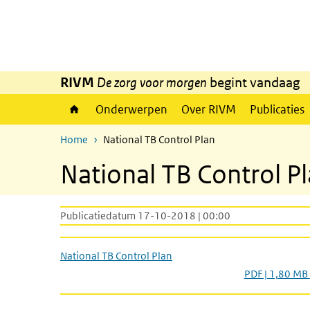
Overslaan en naar de inhoud gaan
Direct naar de hoofdnavigatie
RIVM
De zorg voor morgen
begint vandaag
Onderwerpen
Over RIVM
Publicaties
Home
National TB Control Plan
National TB Control P
Publicatiedatum 17-10-2018 | 00:00
National TB Control Plan
PDF | 1,80 MB