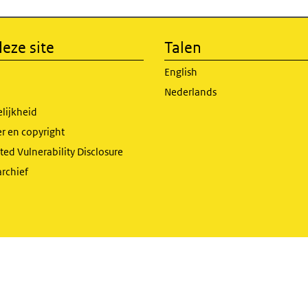
eze site
Talen
English
Nederlands
lijkheid
r en copyright
ed Vulnerability Disclosure
archief