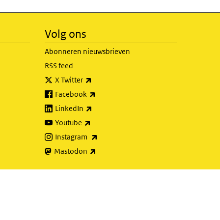
Volg ons
Abonneren nieuwsbrieven
RSS feed
(externe link)
X Twitter
(externe link)
Facebook
(externe link)
LinkedIn
(externe link)
Youtube
(externe link)
Instagram
(externe link)
Mastodon