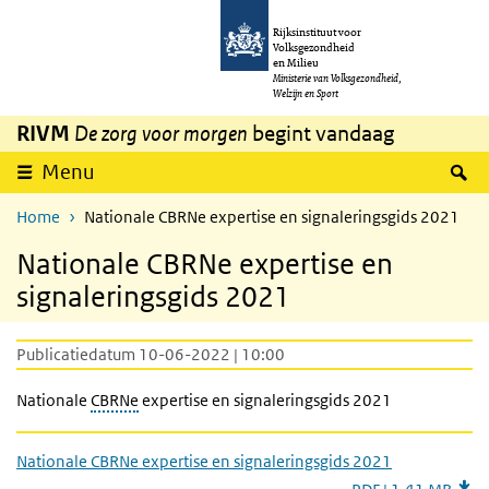
Overslaan en naar de inhoud gaan
Direct naar de hoofdnavigatie
Rijksinstituut voor
Volksgezondheid
en Milieu
Ministerie van Volksgezondheid,
Welzijn en Sport
RIVM
De zorg voor morgen
begint vandaag
Z
Menu
Home
Nationale CBRNe expertise en signaleringsgids 2021
Nationale CBRNe expertise en
signaleringsgids 2021
Publicatiedatum 10-06-2022 | 10:00
Nationale
CBRNe
expertise en signaleringsgids 2021
Nationale CBRNe expertise en signaleringsgids 2021