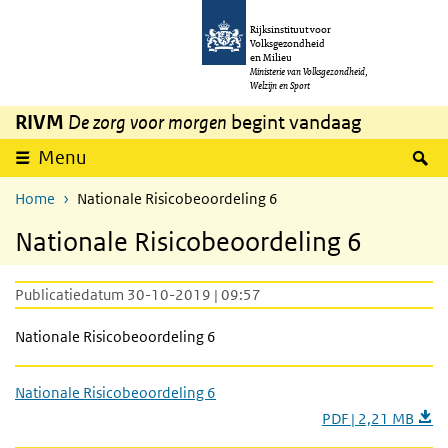
Overslaan en naar de inhoud gaan
Direct naar de hoofdnavigatie
Rijksinstituut voor
Volksgezondheid
en Milieu
Ministerie van Volksgezondheid,
Welzijn en Sport
RIVM
De zorg voor morgen
begint vandaag
Z
Menu
Home
Nationale Risicobeoordeling 6
Nationale Risicobeoordeling 6
Publicatiedatum 30-10-2019 | 09:57
Nationale Risicobeoordeling 6
Nationale Risicobeoordeling 6
PDF | 2,21 MB