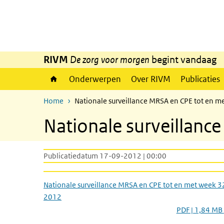
Overslaan en naar de inhoud gaan
Direct naar de hoofdnavigatie
RIVM
De zorg voor morgen
begint vandaag
Onderwerpen
Over RIVM
Publicaties
Home
Nationale surveillance MRSA en CPE tot en m
Nationale surveillanc
Publicatiedatum 17-09-2012 | 00:00
Nationale surveillance MRSA en CPE tot en met week 3
2012
PDF | 1,84 MB