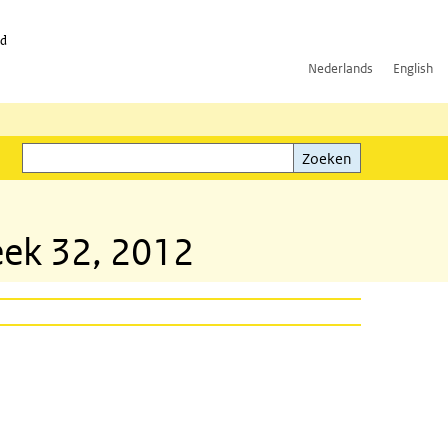
id
Nederlands
English
Zoeken
ink)
Zoeken
eek 32, 2012