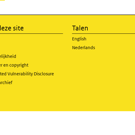
eze site
Talen
English
Nederlands
lijkheid
r en copyright
ed Vulnerability Disclosure
archief