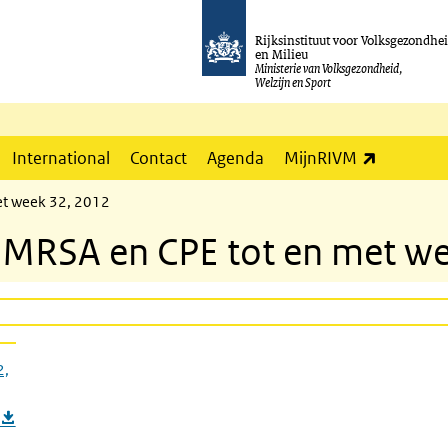
Rijksinstituut voor Volksgezondhe
en Milieu
Ministerie van Volksgezondheid,
Welzijn en Sport
(externe l
International
Contact
Agenda
MijnRIVM
et week 32, 2012
e MRSA en CPE tot en met w
2,