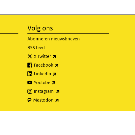
Volg ons
Abonneren nieuwsbrieven
RSS feed
(externe link)
X Twitter
(externe link)
Facebook
(externe link)
LinkedIn
(externe link)
Youtube
(externe link)
Instagram
(externe link)
Mastodon