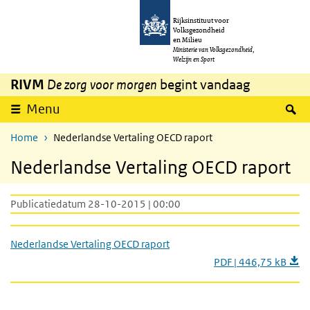
Overslaan en naar de inhoud gaan
Direct naar de hoofdnavigatie
Rijksinstituut voor
Volksgezondheid
en Milieu
Ministerie van Volksgezondheid,
Welzijn en Sport
RIVM
De zorg voor morgen
begint vandaag
Z
Menu
Home
Nederlandse Vertaling OECD raport
Nederlandse Vertaling OECD raport
Publicatiedatum 28-10-2015 | 00:00
Nederlandse Vertaling OECD raport
PDF | 446,75 kB