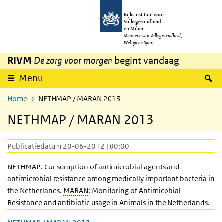
Overslaan en naar de inhoud gaan
Direct naar de hoofdnavigatie
Rijksinstituut voor
Volksgezondheid
en Milieu
Ministerie van Volksgezondheid,
Welzijn en Sport
RIVM
De zorg voor morgen
begint vandaag
Z
Menu
Home
NETHMAP / MARAN 2013
NETHMAP / MARAN 2013
Publicatiedatum 20-06-2012 | 00:00
NETHMAP: Consumption of antimicrobial agents and
antimicrobial resistance among medically important bacteria in
the Netherlands.
MARAN
: Monitoring of Antimicobial
Resistance and antibiotic usage in Animals in the Netherlands.