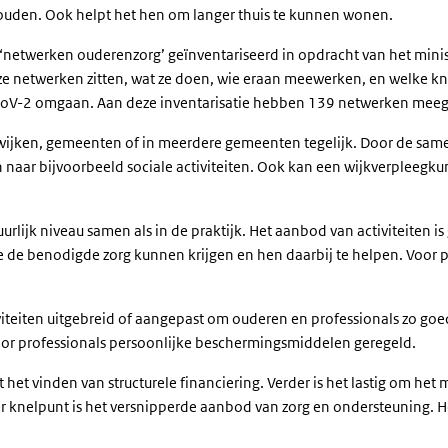
uden. Ook helpt het hen om langer thuis te kunnen wonen.
‘netwerken ouderenzorg’ geïnventariseerd in opdracht van het mini
ze netwerken zitten, wat ze doen, wie eraan meewerken, en welke kne
CoV-2 omgaan. Aan deze inventarisatie hebben 139 netwerken mee
n wijken, gemeenten of in meerdere gemeenten tegelijk. Door de sa
 naar bijvoorbeeld sociale activiteiten. Ook kan een wijkverpleegk
rlijk niveau samen als in de praktijk. Het aanbod van activiteiten is
ze de benodigde zorg kunnen krijgen en hen daarbij te helpen. Voor p
iteiten uitgebreid of aangepast om ouderen en professionals zo go
oor professionals persoonlijke beschermingsmiddelen geregeld.
et vinden van structurele financiering. Verder is het lastig om het
der knelpunt is het versnipperde aanbod van zorg en ondersteuning.