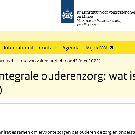
Rijksinstituut voor Volksgezondhe
en Milieu
Ministerie van Volksgezondheid,
Welzijn en Sport
(externe l
International
Contact
Agenda
MijnRIVM
wat is de stand van zaken in Nederland? (mei 2021)
ntegrale ouderenzorg: wat is
)
anisaties samen om ervoor te zorgen dat ouderen de zorg en onderst