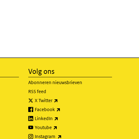
Volg ons
Abonneren nieuwsbrieven
RSS feed
(externe link)
X Twitter
(externe link)
Facebook
(externe link)
LinkedIn
(externe link)
Youtube
(externe link)
Instagram