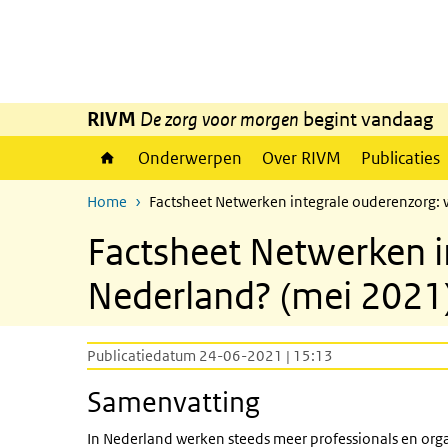
Overslaan en naar de inhoud gaan
Direct naar de hoofdnavigatie
RIVM
De zorg voor morgen
begint vandaag
Onderwerpen
Over RIVM
Publicaties
Home
Factsheet Netwerken integrale ouderenzorg: 
Factsheet Netwerken i
Nederland? (mei 2021
Publicatiedatum 24-06-2021 | 15:13
Samenvatting
In Nederland werken steeds meer professionals en org