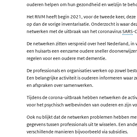
ouderen helpen om hun gezondheid en welzijn te beho
Het RIVM heeft begin 2021, voor de tweede keer, deze 
op dan de vorige inventarisatie. Onderzocht is waar de
netwerken met de uitbraak van het coronavirus
SARS
-
De netwerken zitten verspreid over heel Nederland, i
een huisarts een eenzame oudere sneller doorverwijzen
regelen voor een oudere met dementie.
De professionals en organisaties werken op zowel bestuu
Een belangrijke activiteit is ouderen informeren waar 
en afspraken over samenwerken.
Tijdens de corona-uitbraak hebben netwerken de activ
voor het psychisch welbevinden van ouderen en zijn v
Ook nu blijkt dat de netwerken problemen hebben met h
gegevens tussen professionals uit te wisselen. Een an
verschillende manieren bijvoorbeeld via subsidies.