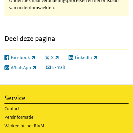
Onderzoek naar verouderingsprocessen en het ontstaan
van ouderdomsziekten.
Deel deze pagina
Facebook
X
LinkedIn
(externe link)
(externe link)
(externe link)
E-mail
WhatsApp
(externe link)
Service
Contact
Persinformatie
Werken bij het RIVM