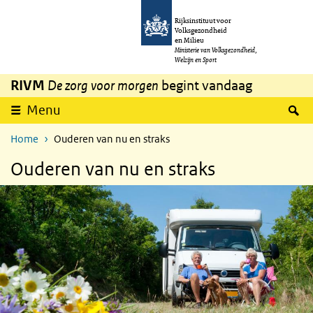
Overslaan en naar de inhoud gaan
Direct naar de hoofdnavigatie
Rijksinstituut voor
Volksgezondheid
en Milieu
Ministerie van Volksgezondheid,
Welzijn en Sport
RIVM
De zorg voor morgen
begint vandaag
Z
Menu
Home
Ouderen van nu en straks
Ouderen van nu en straks