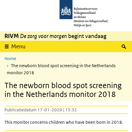
Overslaan en naar de inhoud gaan
Direct naar de hoofdnavigatie
Rijksinstituut voor
Volksgezondheid
en Milieu
Ministerie van Volksgezondheid,
Welzijn en Sport
RIVM
De zorg voor morgen
begint vandaag
Z
Menu
Home
The newborn blood spot screening in the Netherlands
monitor 2018
The newborn blood spot screening
in the Netherlands monitor 2018
Publicatiedatum 17-01-2020 | 15:32
This monitor concerns children who have been born in 2018.