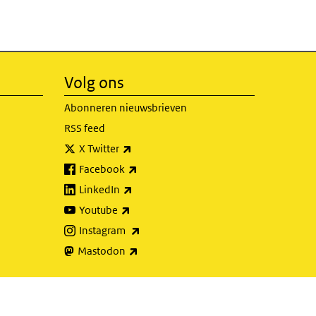
Volg ons
Abonneren nieuwsbrieven
RSS feed
(externe link)
X Twitter
(externe link)
Facebook
(externe link)
LinkedIn
(externe link)
Youtube
(externe link)
Instagram
(externe link)
Mastodon