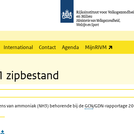
Rijksinstituut voor Volksgezondhe
en Milieu
Ministerie van Volksgezondheid,
Welzijn en Sport
(externe l
International
Contact
Agenda
MijnRIVM
1 zipbestand
evens van ammoniak (NH3) behorende bij de
GCN
/GDN-rapportage 20