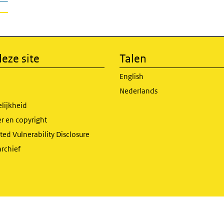
eze site
Talen
English
Nederlands
lijkheid
r en copyright
ed Vulnerability Disclosure
archief