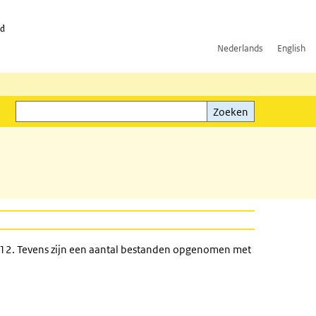
id
Nederlands
English
Zoeken
ink)
Zoeken
12. Tevens zijn een aantal bestanden opgenomen met