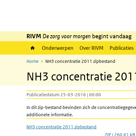
Overslaan en naar de inhoud gaan
Direct naar de hoofdnavigatie
RIVM
De zorg voor morgen
begint vandaag
Onderwerpen
Over RIVM
Publicaties
Home
NH3 concentratie 2011 zipbestand
NH3 concentratie 201
Publicatiedatum 25-03-2016 | 00:00
In dit zip-bestand bevinden zich de concentratiegeg
additionele informatie.
NH3 concentratie 2011 zipbestand
ZIP | 260,61 kB