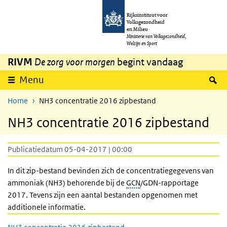
Overslaan en naar de inhoud gaan
Direct naar de hoofdnavigatie
Rijksinstituut voor
Volksgezondheid
en Milieu
Ministerie van Volksgezondheid,
Welzijn en Sport
RIVM
De zorg voor morgen
begint vandaag
Z
Menu
Home
NH3 concentratie 2016 zipbestand
NH3 concentratie 2016 zipbestand
Publicatiedatum 05-04-2017 | 00:00
In dit zip-bestand bevinden zich de concentratiegegevens van
ammoniak (NH3) behorende bij de
GCN
/GDN-rapportage
2017. Tevens zijn een aantal bestanden opgenomen met
additionele informatie.