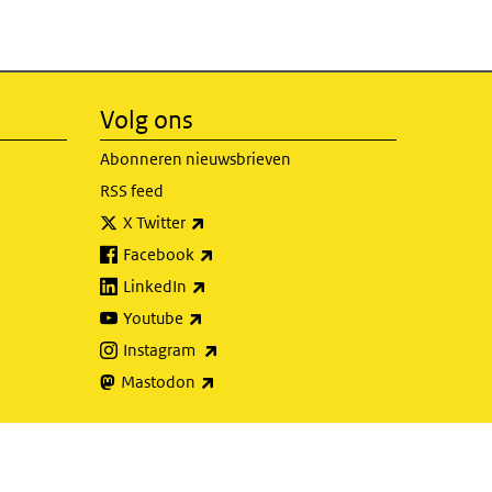
Volg ons
Abonneren nieuwsbrieven
RSS feed
(externe link)
X Twitter
(externe link)
Facebook
(externe link)
LinkedIn
(externe link)
Youtube
(externe link)
Instagram
(externe link)
Mastodon