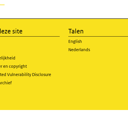
eze site
Talen
English
Nederlands
lijkheid
r en copyright
ed Vulnerability Disclosure
archief