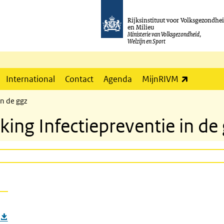
Rijksinstituut voor Volksgezondhe
en Milieu
Ministerie van Volksgezondheid,
Welzijn en Sport
(externe l
International
Contact
Agenda
MijnRIVM
in de ggz
ing Infectiepreventie in de