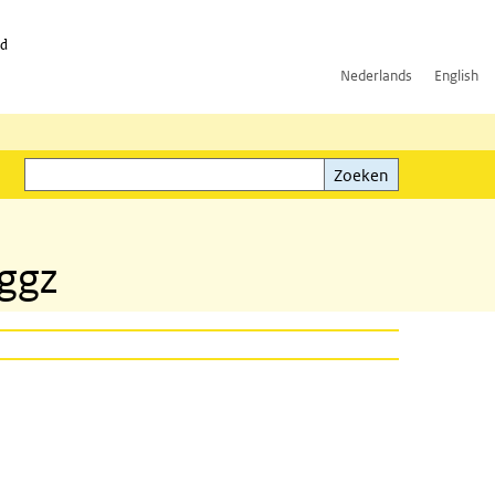
id
Nederlands
English
Zoeken
ink)
Zoeken
 ggz