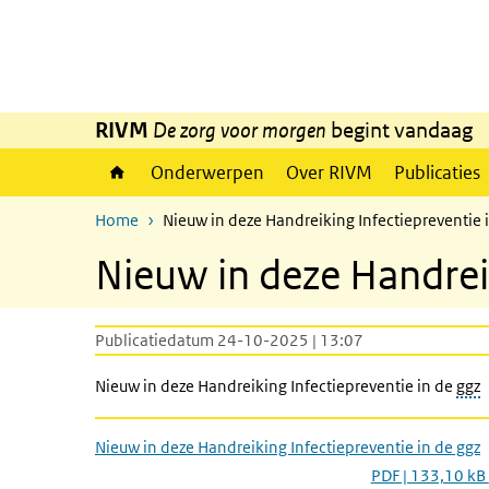
Overslaan en naar de inhoud gaan
Direct naar de hoofdnavigatie
RIVM
De zorg voor morgen
begint vandaag
Onderwerpen
Over RIVM
Publicaties
Home
Nieuw in deze Handreiking Infectiepreventie 
Nieuw in deze Handreik
Publicatiedatum 24-10-2025 | 13:07
Nieuw in deze Handreiking Infectiepreventie in de
ggz
Nieuw in deze Handreiking Infectiepreventie in de ggz
PDF | 133,10 kB