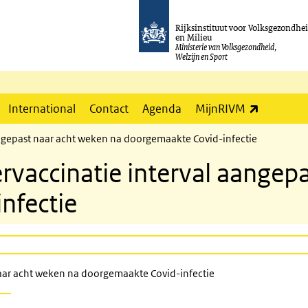
Rijksinstituut voor Volksgezondhe
en Milieu
Ministerie van Volksgezondheid,
Welzijn en Sport
(externe l
International
Contact
Agenda
MijnRIVM
angepast naar acht weken na doorgemaakte Covid-infectie
rvaccinatie interval aangep
nfectie
naar acht weken na doorgemaakte Covid-infectie