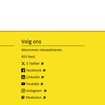
Volg ons
Abonneren nieuwsbrieven
RSS feed
(externe link)
X Twitter
(externe link)
Facebook
(externe link)
LinkedIn
(externe link)
Youtube
(externe link)
Instagram
(externe link)
Mastodon