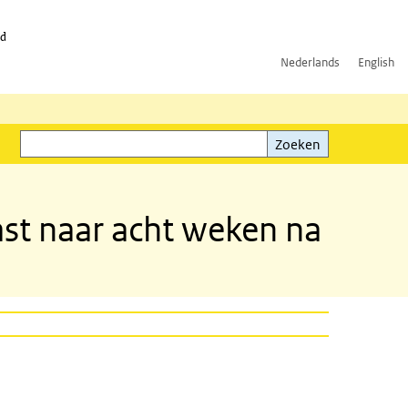
id
Nederlands
English
Zoeken
ink)
Zoeken
ast naar acht weken na