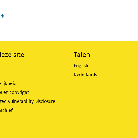
eze site
Talen
English
Nederlands
lijkheid
r en copyright
ed Vulnerability Disclosure
archief