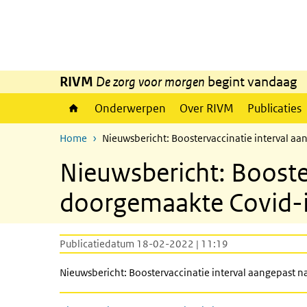
Overslaan en naar de inhoud gaan
Direct naar de hoofdnavigatie
RIVM
De zorg voor morgen
begint vandaag
Onderwerpen
Over RIVM
Publicaties
Home
Nieuwsbericht: Boostervaccinatie interval a
Nieuwsbericht: Booste
doorgemaakte Covid-i
Publicatiedatum 18-02-2022 | 11:19
Nieuwsbericht: Boostervaccinatie interval aangepast 