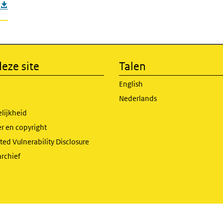
eze site
Talen
English
Nederlands
lijkheid
r en copyright
ed Vulnerability Disclosure
archief