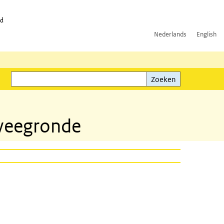
id
Nederlands
English
Zoeken
ink)
Zoeken
 veegronde