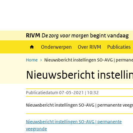
Overslaan en naar de inhoud gaan
Direct naar de hoofdnavigatie
RIVM
De zorg voor morgen
begint vandaag
Onderwerpen
Over RIVM
Publicaties
Home
Nieuwsbericht instellingen SO-AVG | perman
Nieuwsbericht instel
Publicatiedatum 07-05-2021 | 10:32
Nieuwsbericht instellingen SO-AVG | permanente vee
Nieuwsbericht instellingen SO-AVG | permanente
veegronde