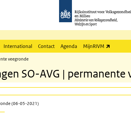
Rijksinstituut voor Volksgezondhe
en Milieu
Ministerie van Volksgezondheid,
Welzijn en Sport
(externe l
International
Contact
Agenda
MijnRIVM
ente veegronde
lingen SO-AVG | permanente
gronde (06-05-2021)