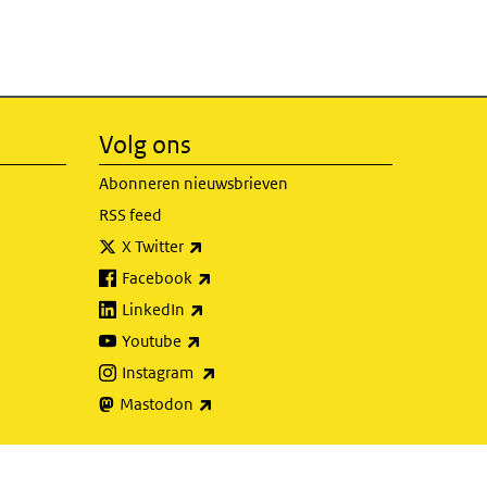
Volg ons
Abonneren nieuwsbrieven
RSS feed
(externe link)
X Twitter
(externe link)
Facebook
(externe link)
LinkedIn
(externe link)
Youtube
(externe link)
Instagram
(externe link)
Mastodon