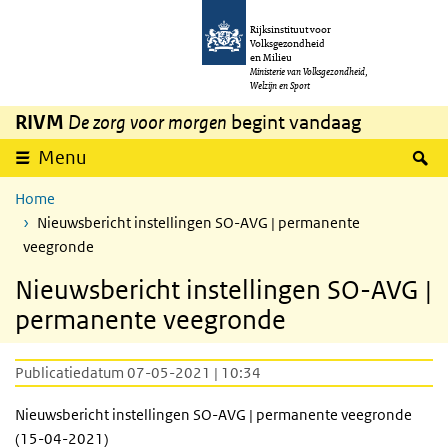
Overslaan en naar de inhoud gaan
Direct naar de hoofdnavigatie
Rijksinstituut voor
Volksgezondheid
en Milieu
Ministerie van Volksgezondheid,
Welzijn en Sport
RIVM
De zorg voor morgen
begint vandaag
Z
Menu
Home
Nieuwsbericht instellingen SO-AVG | permanente
veegronde
Nieuwsbericht instellingen SO-AVG |
permanente veegronde
Publicatiedatum 07-05-2021 | 10:34
Nieuwsbericht instellingen SO-AVG | permanente veegronde
(15-04-2021)