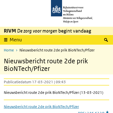
Overslaan en naar de inhoud gaan
Direct naar de hoofdnavigatie
Rijksinstituut voor
Volksgezondheid
en Milieu
Ministerie van Volksgezondheid,
Welzijn en Sport
RIVM
De zorg voor morgen
begint vandaag
Z
Menu
Home
Nieuwsbericht route 2de prik BioNTech/Pfizer
Nieuwsbericht route 2de prik
BioNTech/Pfizer
Publicatiedatum 17-03-2021 | 09:43
Nieuwsbericht route 2de prik BioNTech/Pfizer (13-03-2021)
Nieuwsbericht route 2de prik BioNTech/Pfizer