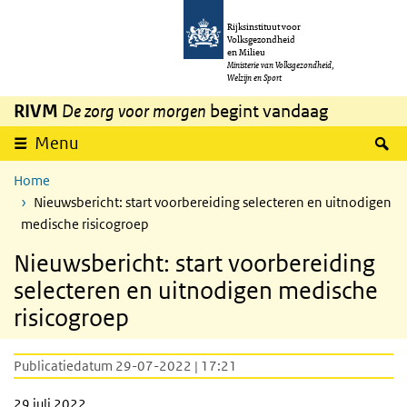
Overslaan en naar de inhoud gaan
Direct naar de hoofdnavigatie
Rijksinstituut voor
Volksgezondheid
en Milieu
Ministerie van Volksgezondheid,
Welzijn en Sport
RIVM
De zorg voor morgen
begint vandaag
Z
Menu
Home
Nieuwsbericht: start voorbereiding selecteren en uitnodigen
medische risicogroep
Nieuwsbericht: start voorbereiding
selecteren en uitnodigen medische
risicogroep
Publicatiedatum 29-07-2022 | 17:21
29 juli 2022