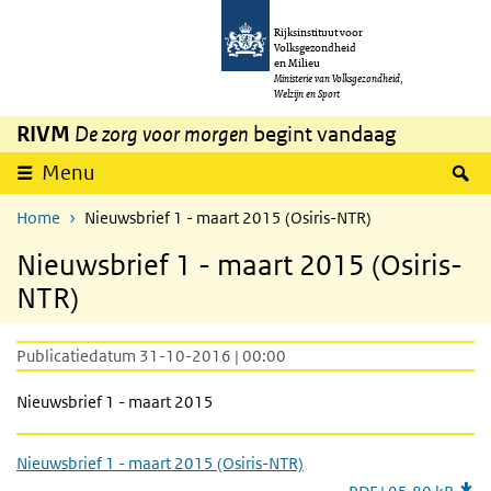
Overslaan en naar de inhoud gaan
Direct naar de hoofdnavigatie
Rijksinstituut voor
Volksgezondheid
en Milieu
Ministerie van Volksgezondheid,
Welzijn en Sport
RIVM
De zorg voor morgen
begint vandaag
Z
Menu
Home
Nieuwsbrief 1 - maart 2015 (Osiris-NTR)
Nieuwsbrief 1 - maart 2015 (Osiris-
NTR)
Publicatiedatum 31-10-2016 | 00:00
Nieuwsbrief 1 - maart 2015
Nieuwsbrief 1 - maart 2015 (Osiris-NTR)