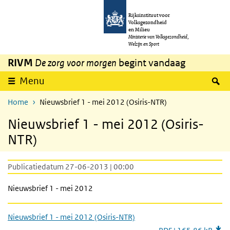
Overslaan en naar de inhoud gaan
Direct naar de hoofdnavigatie
Rijksinstituut voor
Volksgezondheid
en Milieu
Ministerie van Volksgezondheid,
Welzijn en Sport
RIVM
De zorg voor morgen
begint vandaag
Z
Menu
Home
Nieuwsbrief 1 - mei 2012 (Osiris-NTR)
Nieuwsbrief 1 - mei 2012 (Osiris-
NTR)
Publicatiedatum 27-06-2013 | 00:00
Nieuwsbrief 1 - mei 2012
Nieuwsbrief 1 - mei 2012 (Osiris-NTR)