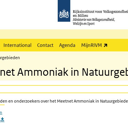
Rijksinstituut voor Volksgezondhe
en Milieu
Ministerie van Volksgezondheid,
Welzijn en Sport
(externe l
International
Contact
Agenda
MijnRIVM
urgebieden
tnet Ammoniak in Natuurge
heden en onderzoekers over het Meetnet Ammoniak in Natuurgebiede
en