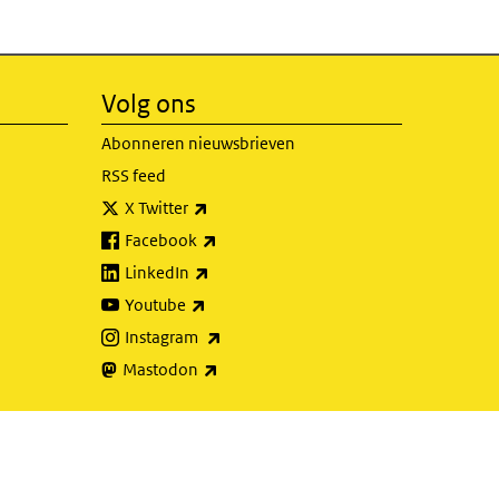
Volg ons
Abonneren nieuwsbrieven
RSS feed
(externe link)
X Twitter
(externe link)
Facebook
(externe link)
LinkedIn
(externe link)
Youtube
(externe link)
Instagram
(externe link)
Mastodon