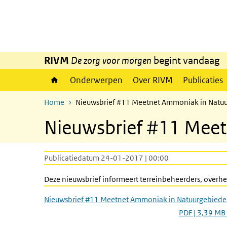
Overslaan en naar de inhoud gaan
Direct naar de hoofdnavigatie
RIVM
De zorg voor morgen
begint vandaag
Onderwerpen
Over RIVM
Publicaties
Home
Nieuwsbrief #11 Meetnet Ammoniak in Natu
Nieuwsbrief #11 Mee
Publicatiedatum 24-01-2017 | 00:00
Deze nieuwsbrief informeert terreinbeheerders, over
Nieuwsbrief #11 Meetnet Ammoniak in Natuurgebied
PDF | 3,39 MB