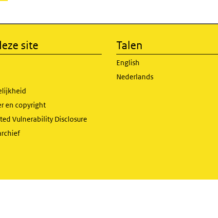
eze site
Talen
English
Nederlands
lijkheid
r en copyright
ed Vulnerability Disclosure
archief