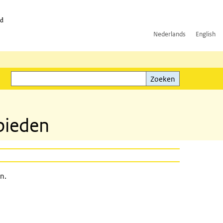
id
Nederlands
English
Zoeken
ink)
Zoeken
bieden
n.