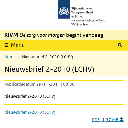
Overslaan en naar de inhoud gaan
Direct naar de hoofdnavigatie
Rijksinstituut voor
Volksgezondheid
en Milieu
Ministerie van Volksgezondheid,
Welzijn en Sport
RIVM
De zorg voor morgen
begint vandaag
Z
Menu
Home
Nieuwsbrief 2-2010 (LCHV)
Nieuwsbrief 2-2010 (LCHV)
Publicatiedatum 29-11-2011 | 00:00
Nieuwsbrief 2-2010 (LCHV)
Nieuwsbrief 2-2010 (LCHV)
PDF | 1,37 MB