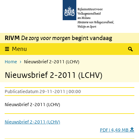
Overslaan en naar de inhoud gaan
Direct naar de hoofdnavigatie
Rijksinstituut voor
Volksgezondheid
en Milieu
Ministerie van Volksgezondheid,
Welzijn en Sport
RIVM
De zorg voor morgen
begint vandaag
Z
Menu
Home
Nieuwsbrief 2-2011 (LCHV)
Nieuwsbrief 2-2011 (LCHV)
Publicatiedatum 29-11-2011 | 00:00
Nieuwsbrief 2-2011 (LCHV)
Nieuwsbrief 2-2011 (LCHV)
PDF | 4,49 MB