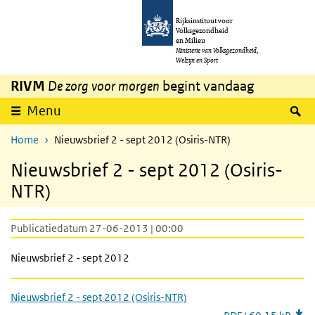
Overslaan en naar de inhoud gaan
Direct naar de hoofdnavigatie
Rijksinstituut voor
Volksgezondheid
en Milieu
Ministerie van Volksgezondheid,
Welzijn en Sport
RIVM
De zorg voor morgen
begint vandaag
Z
Menu
Home
Nieuwsbrief 2 - sept 2012 (Osiris-NTR)
Nieuwsbrief 2 - sept 2012 (Osiris-
NTR)
Publicatiedatum 27-06-2013 | 00:00
Nieuwsbrief 2 - sept 2012
Nieuwsbrief 2 - sept 2012 (Osiris-NTR)