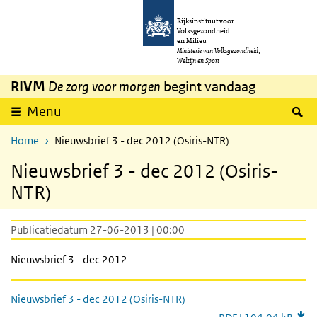
Overslaan en naar de inhoud gaan
Direct naar de hoofdnavigatie
Rijksinstituut voor
Volksgezondheid
en Milieu
Ministerie van Volksgezondheid,
Welzijn en Sport
RIVM
De zorg voor morgen
begint vandaag
Z
Menu
Home
Nieuwsbrief 3 - dec 2012 (Osiris-NTR)
Nieuwsbrief 3 - dec 2012 (Osiris-
NTR)
Publicatiedatum 27-06-2013 | 00:00
Nieuwsbrief 3 - dec 2012
Nieuwsbrief 3 - dec 2012 (Osiris-NTR)