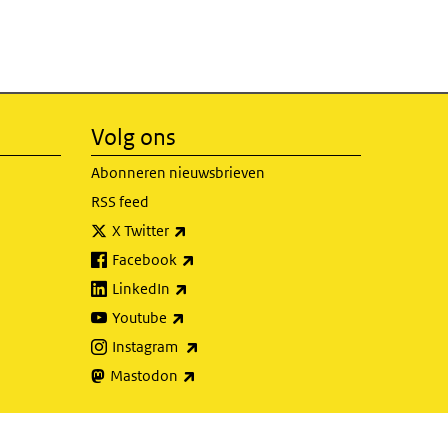
Volg ons
Abonneren nieuwsbrieven
RSS feed
(externe link)
X Twitter
(externe link)
Facebook
(externe link)
LinkedIn
(externe link)
Youtube
(externe link)
Instagram
(externe link)
Mastodon