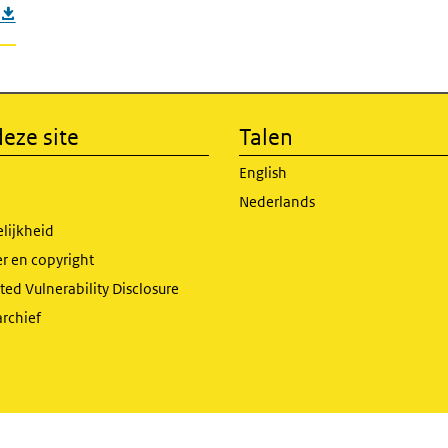
eze site
Talen
English
Nederlands
lijkheid
r en copyright
ed Vulnerability Disclosure
archief