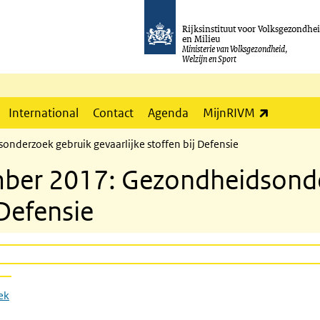
Rijksinstituut voor Volksgezondhe
en Milieu
Ministerie van Volksgezondheid,
Welzijn en Sport
(externe l
International
Contact
Agenda
MijnRIVM
nderzoek gebruik gevaarlijke stoffen bij Defensie
mber 2017: Gezondheidsond
 Defensie
ek