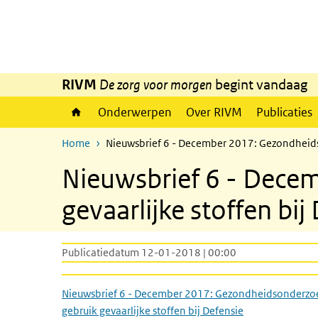
Overslaan en naar de inhoud gaan
Direct naar de hoofdnavigatie
RIVM
De zorg voor morgen
begint vandaag
Onderwerpen
Over RIVM
Publicaties
Home
Nieuwsbrief 6 - December 2017: Gezondheidso
Nieuwsbrief 6 - Dece
gevaarlijke stoffen bij
Publicatiedatum 12-01-2018 | 00:00
Nieuwsbrief 6 - December 2017: Gezondheidsonderzo
gebruik gevaarlijke stoffen bij Defensie