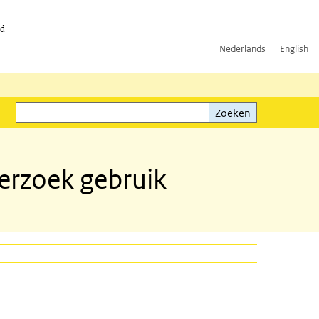
id
Nederlands
English
Zoeken
ink)
Zoeken
erzoek gebruik