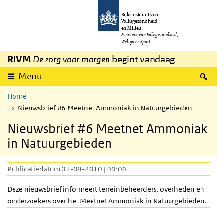
Overslaan en naar de inhoud gaan
Direct naar de hoofdnavigatie
Rijksinstituut voor
Volksgezondheid
en Milieu
Ministerie van Volksgezondheid,
Welzijn en Sport
RIVM
De zorg voor morgen
begint vandaag
Z
Menu
Home
Nieuwsbrief #6 Meetnet Ammoniak in Natuurgebieden
Nieuwsbrief #6 Meetnet Ammoniak
in Natuurgebieden
Publicatiedatum 01-09-2010 | 00:00
Deze nieuwsbrief informeert terreinbeheerders, overheden en
onderzoekers over het Meetnet Ammoniak in Natuurgebieden.