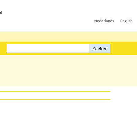
id
Nederlands
English
Zoeken
ink)
Zoeken