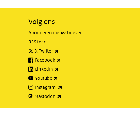
Volg ons
Abonneren nieuwsbrieven
RSS feed
(externe link)
X Twitter
(externe link)
Facebook
(externe link)
LinkedIn
(externe link)
Youtube
(externe link)
Instagram
(externe link)
Mastodon