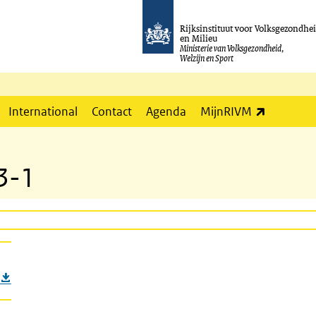
Rijksinstituut voor Volksgezondhe
en Milieu
Ministerie van Volksgezondheid,
Welzijn en Sport
(externe l
International
Contact
Agenda
MijnRIVM
3-1