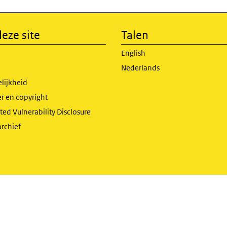
eze site
Talen
English
Nederlands
lijkheid
r en copyright
ed Vulnerability Disclosure
archief