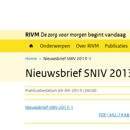
Overslaan en naar de inhoud gaan
Direct naar de hoofdnavigatie
RIVM
De zorg voor morgen
begint vandaag
Onderwerpen
Over RIVM
Publicaties
Home
Nieuwsbrief SNIV 2013-1
Nieuwsbrief SNIV 201
Publicatiedatum 09-04-2013 | 00:00
Nieuwsbrief SNIV 2013-1
PDF | 442,74 kB