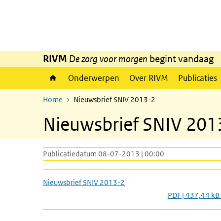
Overslaan en naar de inhoud gaan
Direct naar de hoofdnavigatie
RIVM
De zorg voor morgen
begint vandaag
Onderwerpen
Over RIVM
Publicaties
Home
Nieuwsbrief SNIV 2013-2
Nieuwsbrief SNIV 201
Publicatiedatum 08-07-2013 | 00:00
Nieuwsbrief SNIV 2013-2
PDF | 437,44 kB