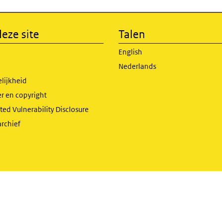
eze site
Talen
English
Nederlands
lijkheid
r en copyright
ed Vulnerability Disclosure
archief