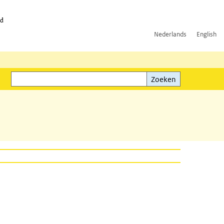
id
Nederlands
English
Zoeken
ink)
Zoeken