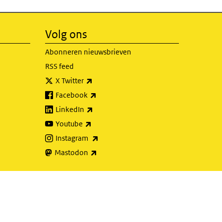
Volg ons
Abonneren nieuwsbrieven
RSS feed
(externe link)
X Twitter
(externe link)
Facebook
(externe link)
LinkedIn
(externe link)
Youtube
(externe link)
Instagram
(externe link)
Mastodon