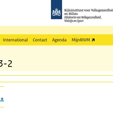
Rijksinstituut voor Volksgezondhe
en Milieu
Ministerie van Volksgezondheid,
Welzijn en Sport
(externe l
International
Contact
Agenda
MijnRIVM
3-2