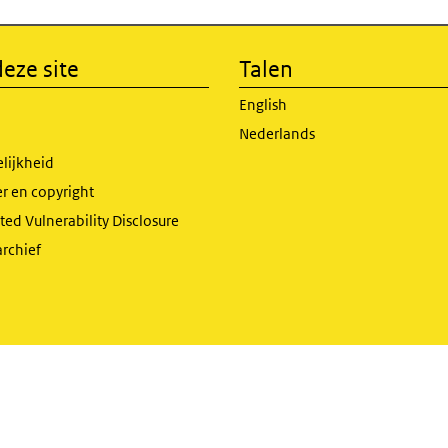
eze site
Talen
English
Nederlands
lijkheid
r en copyright
ed Vulnerability Disclosure
archief