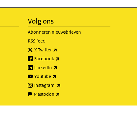
Volg ons
Abonneren nieuwsbrieven
RSS feed
(externe link)
X Twitter
(externe link)
Facebook
(externe link)
LinkedIn
(externe link)
Youtube
(externe link)
Instagram
(externe link)
Mastodon