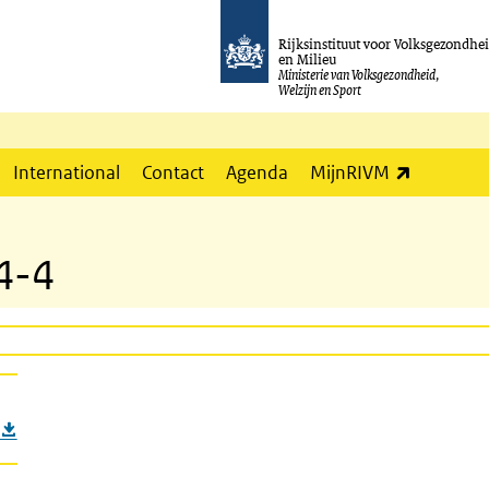
Rijksinstituut voor Volksgezondhe
en Milieu
Ministerie van Volksgezondheid,
Welzijn en Sport
(externe l
International
Contact
Agenda
MijnRIVM
4-4