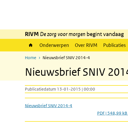
Overslaan en naar de inhoud gaan
Direct naar de hoofdnavigatie
RIVM
De zorg voor morgen
begint vandaag
Onderwerpen
Over RIVM
Publicaties
Home
Nieuwsbrief SNIV 2014-4
Nieuwsbrief SNIV 201
Publicatiedatum 13-01-2015 | 00:00
Nieuwsbrief SNIV 2014-4
PDF | 548,99 kB