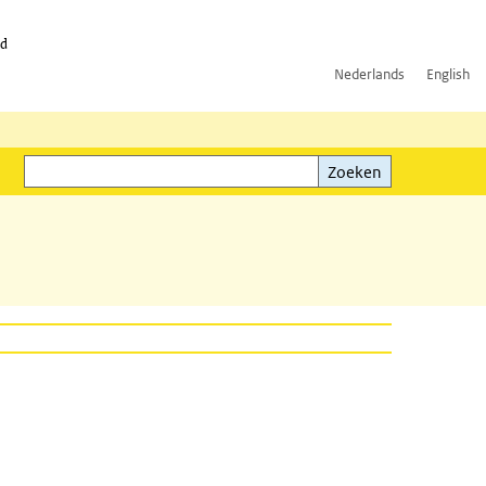
id
Nederlands
English
Zoeken
ink)
Zoeken