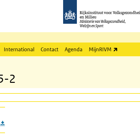
Rijksinstituut voor Volksgezondhe
en Milieu
Ministerie van Volksgezondheid,
Welzijn en Sport
(externe l
International
Contact
Agenda
MijnRIVM
5-2