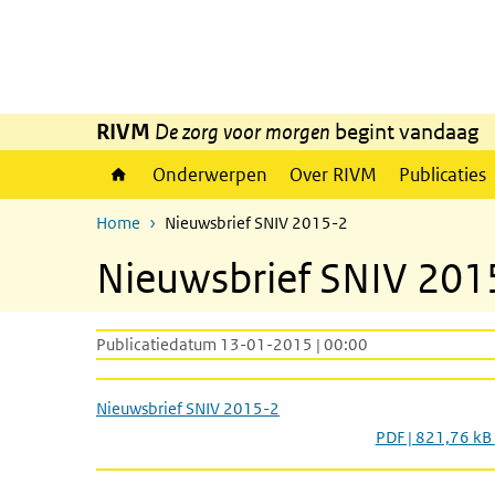
Overslaan en naar de inhoud gaan
Direct naar de hoofdnavigatie
RIVM
De zorg voor morgen
begint vandaag
Onderwerpen
Over RIVM
Publicaties
Home
Nieuwsbrief SNIV 2015-2
Nieuwsbrief SNIV 201
Publicatiedatum 13-01-2015 | 00:00
Nieuwsbrief SNIV 2015-2
PDF | 821,76 kB