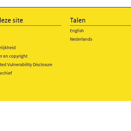
eze site
Talen
English
Nederlands
lijkheid
r en copyright
ed Vulnerability Disclosure
archief