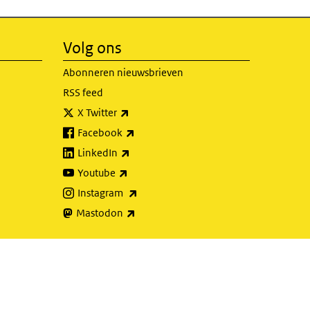
Volg ons
Abonneren nieuwsbrieven
RSS feed
(externe link)
X Twitter
(externe link)
Facebook
(externe link)
LinkedIn
(externe link)
Youtube
(externe link)
Instagram
(externe link)
Mastodon