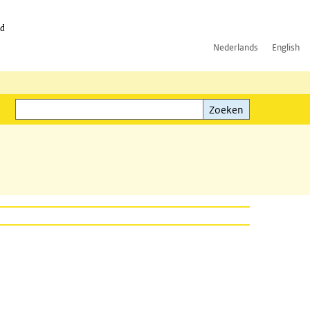
id
Nederlands
English
Zoeken
ink)
Zoeken