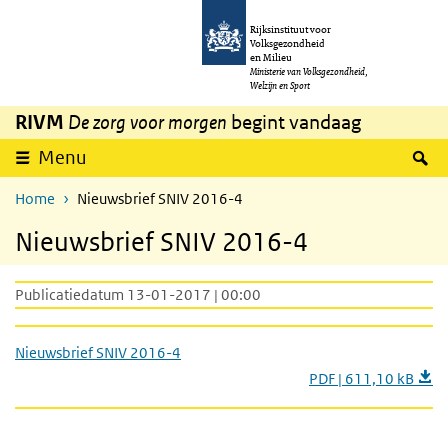
Overslaan en naar de inhoud gaan
Direct naar de hoofdnavigatie
Rijksinstituut voor
Volksgezondheid
en Milieu
Ministerie van Volksgezondheid,
Welzijn en Sport
RIVM
De zorg voor morgen
begint vandaag
Z
Menu
Home
Nieuwsbrief SNIV 2016-4
Nieuwsbrief SNIV 2016-4
Publicatiedatum 13-01-2017 | 00:00
Nieuwsbrief SNIV 2016-4
PDF | 611,10 kB