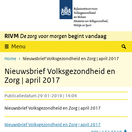
Overslaan en naar de inhoud gaan
Direct naar de hoofdnavigatie
Rijksinstituut voor
Volksgezondheid
en Milieu
Ministerie van Volksgezondheid,
Welzijn en Sport
RIVM
De zorg voor morgen
begint vandaag
Z
Menu
Home
Nieuwsbrief Volksgezondheid en Zorg | april 2017
Nieuwsbrief Volksgezondheid en
Zorg | april 2017
Publicatiedatum 29-01-2019 | 14:04
Nieuwsbrief Volksgezondheid en Zorg | april 2017
Nieuwsbrief Volksgezondheid en Zorg | april 2017