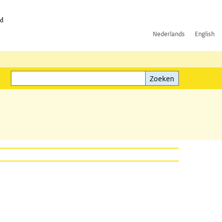
id
Nederlands
English
Zoeken
ink)
Zoeken