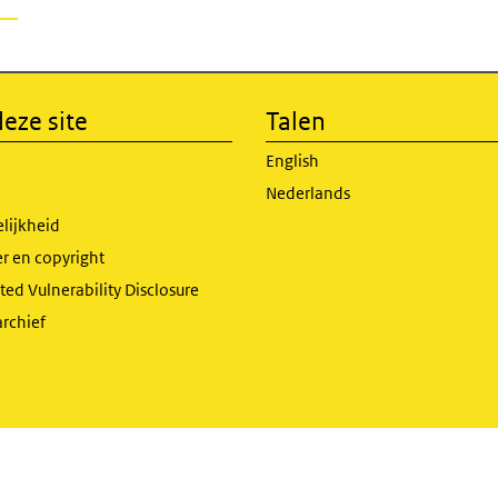
eze site
Talen
English
Nederlands
lijkheid
r en copyright
ed Vulnerability Disclosure
archief