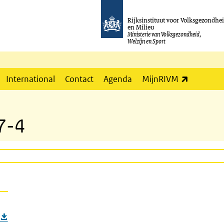
Rijksinstituut voor Volksgezondhe
en Milieu
Ministerie van Volksgezondheid,
Welzijn en Sport
(externe l
International
Contact
Agenda
MijnRIVM
7-4