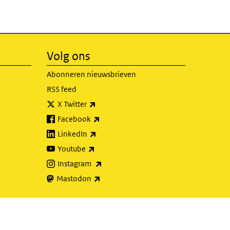
Volg ons
Abonneren nieuwsbrieven
RSS feed
(externe link)
X Twitter
(externe link)
Facebook
(externe link)
LinkedIn
(externe link)
Youtube
(externe link)
Instagram
(externe link)
Mastodon