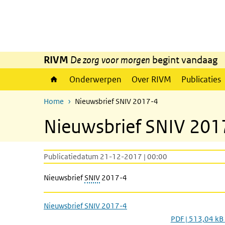
Overslaan en naar de inhoud gaan
Direct naar de hoofdnavigatie
RIVM
De zorg voor morgen
begint vandaag
Onderwerpen
Over RIVM
Publicaties
Home
Nieuwsbrief SNIV 2017-4
Nieuwsbrief SNIV 201
Publicatiedatum 21-12-2017 | 00:00
Nieuwsbrief
SNIV
2017-4
Nieuwsbrief SNIV 2017-4
PDF | 513,04 kB