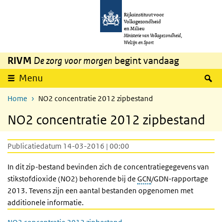
Overslaan en naar de inhoud gaan
Direct naar de hoofdnavigatie
Rijksinstituut voor
Volksgezondheid
en Milieu
Ministerie van Volksgezondheid,
Welzijn en Sport
RIVM
De zorg voor morgen
begint vandaag
Z
Menu
Home
NO2 concentratie 2012 zipbestand
NO2 concentratie 2012 zipbestand
Publicatiedatum 14-03-2016 | 00:00
In dit zip-bestand bevinden zich de concentratiegegevens van
stikstofdioxide (NO2) behorende bij de
GCN
/GDN-rapportage
2013. Tevens zijn een aantal bestanden opgenomen met
additionele informatie.