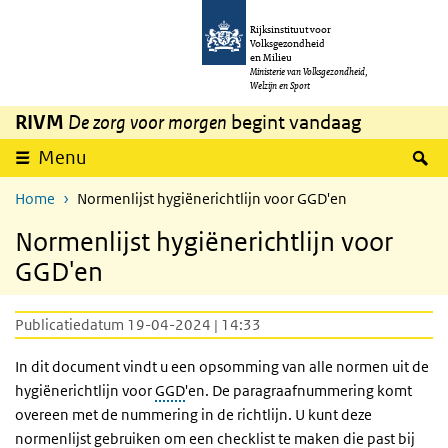
Overslaan en naar de inhoud gaan
Direct naar de hoofdnavigatie
Rijksinstituut voor
Volksgezondheid
en Milieu
Ministerie van Volksgezondheid,
Welzijn en Sport
RIVM
De zorg voor morgen
begint vandaag
Z
Menu
Home
Normenlijst hygiënerichtlijn voor GGD'en
Normenlijst hygiënerichtlijn voor
GGD'en
Publicatiedatum 19-04-2024 | 14:33
In dit document vindt u een opsomming van alle normen uit de
hygiënerichtlijn voor
GGD
'en. De paragraafnummering komt
overeen met de nummering in de richtlijn. U kunt deze
normenlijst gebruiken om een checklist te maken die past bij