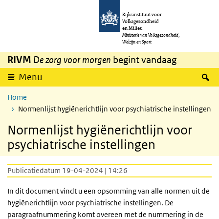
Overslaan en naar de inhoud gaan
Direct naar de hoofdnavigatie
Rijksinstituut voor
Volksgezondheid
en Milieu
Ministerie van Volksgezondheid,
Welzijn en Sport
RIVM
De zorg voor morgen
begint vandaag
Z
Menu
Home
Normenlijst hygiënerichtlijn voor psychiatrische instellingen
Normenlijst hygiënerichtlijn voor
psychiatrische instellingen
Publicatiedatum 19-04-2024 | 14:26
In dit document vindt u een opsomming van alle normen uit de
hygiënerichtlijn voor psychiatrische instellingen. De
paragraafnummering komt overeen met de nummering in de