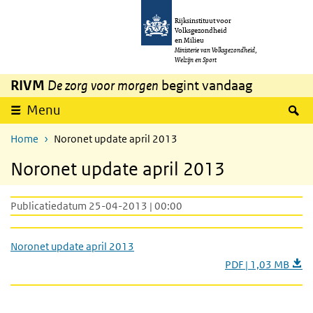
Overslaan en naar de inhoud gaan
Direct naar de hoofdnavigatie
Rijksinstituut voor
Volksgezondheid
en Milieu
Ministerie van Volksgezondheid,
Welzijn en Sport
RIVM
De zorg voor morgen
begint vandaag
Z
Menu
Home
Noronet update april 2013
Noronet update april 2013
Publicatiedatum 25-04-2013 | 00:00
Noronet update april 2013
PDF | 1,03 MB