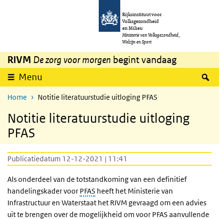
Overslaan en naar de inhoud gaan
Direct naar de hoofdnavigatie
Rijksinstituut voor
Volksgezondheid
en Milieu
Ministerie van Volksgezondheid,
Welzijn en Sport
RIVM
De zorg voor morgen
begint vandaag
Z
Menu
Home
Notitie literatuurstudie uitloging PFAS
Notitie literatuurstudie uitloging
PFAS
Publicatiedatum 12-12-2021 | 11:41
Als onderdeel van de totstandkoming van een definitief
handelingskader voor
PFAS
heeft het Ministerie van
Infrastructuur en Waterstaat het RIVM gevraagd om een advies
uit te brengen over de mogelijkheid om voor PFAS aanvullende