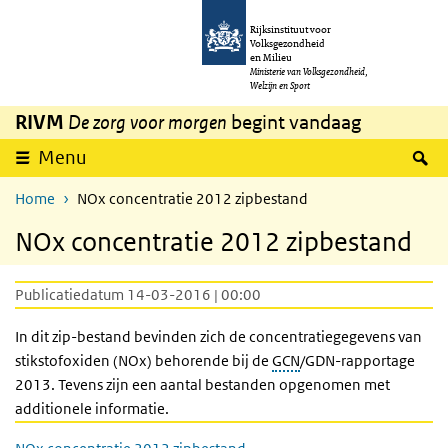
Overslaan en naar de inhoud gaan
Direct naar de hoofdnavigatie
Rijksinstituut voor
Volksgezondheid
en Milieu
Ministerie van Volksgezondheid,
Welzijn en Sport
RIVM
De zorg voor morgen
begint vandaag
Z
Menu
Home
NOx concentratie 2012 zipbestand
NOx concentratie 2012 zipbestand
Publicatiedatum 14-03-2016 | 00:00
In dit zip-bestand bevinden zich de concentratiegegevens van
stikstofoxiden (NOx) behorende bij de
GCN
/GDN-rapportage
2013. Tevens zijn een aantal bestanden opgenomen met
additionele informatie.